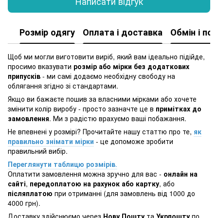
Написати відгук
Розмір одягу
Оплата і доставка
Обмін і по
Щоб ми могли виготовити виріб, який вам ідеально підійде,
просимо вказувати
розмір або мірки без додаткових
припусків
- ми самі додаємо необхідну свободу на
облягання згідно зі стандартами.
Якщо ви бажаєте пошив за власними мірками або хочете
змінити колір виробу - просто зазначте це в
примітках до
замовлення
. Ми з радістю врахуємо ваші побажання.
Не впевнені у розмірі? Прочитайте нашу статтю про те,
як
правильно знімати мірки
- це допоможе зробити
правильний вибір.
Переглянути таблицю розмірів
.
Оплатити замовлення можна зручно для вас -
онлайн на
сайті
,
передоплатою на рахунок або картку
, або
післяплатою
при отриманні (для замовлень від 1000 до
4000 грн).
Доставку здійснюємо через
Нову Пошту
та
Укрпошту
по