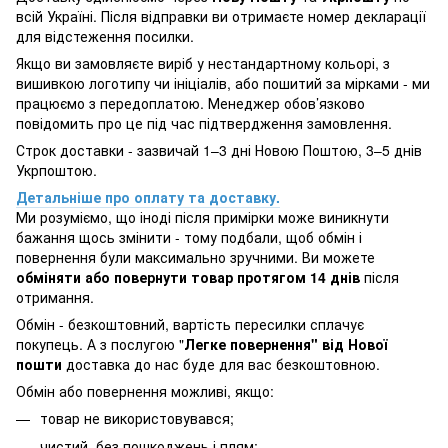
всій Україні. Після відправки ви отримаєте номер декларації
для відстеження посилки.
Якщо ви замовляєте виріб у нестандартному кольорі, з
вишивкою логотипу чи ініціалів, або пошитий за мірками - ми
працюємо з передоплатою. Менеджер обов’язково
повідомить про це під час підтвердження замовлення.
Строк доставки - зазвичай 1–3 дні Новою Поштою, 3–5 днів
Укрпоштою.
Детальніше про оплату та доставку.
Ми розуміємо, що іноді після примірки може виникнути
бажання щось змінити - тому подбали, щоб обмін і
повернення були максимально зручними. Ви можете
обміняти або повернути товар протягом 14 днів
після
отримання.
Обмін - безкоштовний, вартість пересилки сплачує
покупець. А з послугою "
Легке повернення" від Нової
пошти
доставка до нас буде для вас безкоштовною.
Обмін або повернення можливі, якщо:
товар не використовувався;
чистий, без пошкоджень і плям;