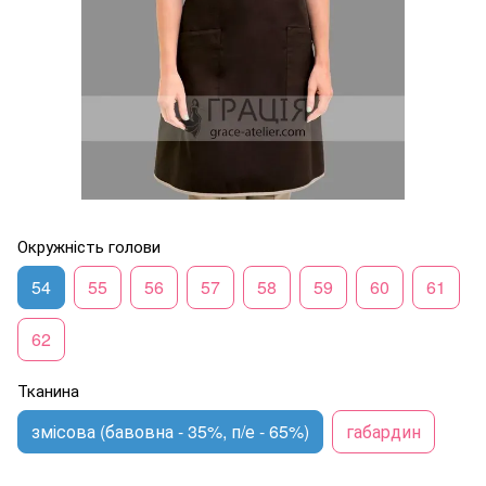
Окружність голови
54
55
56
57
58
59
60
61
62
Тканина
змісова (бавовна - 35%, п/е - 65%)
габардин