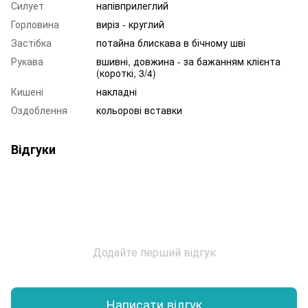
Силует
напівприлеглий
Горловина
виріз - круглий
Застібка
потайна блискава в бічному шві
Рукава
вшивні, довжина - за бажанням клієнта
(короткі, 3/4)
Кишені
накладні
Оздоблення
кольорові вставки
Відгуки
Додайте перший відгук
Написати відгук