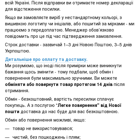
всій Україні. Після відправки ви отримаєте номер декларації
для відстеження посилки.
Якщо ви замовляєте виріб у нестандартному кольорі, з
вишивкою логотипу чи ініціалів, або пошитий за мірками - ми
працюємо з передоплатою. Менеджер обов’язково
повідомить про це під час підтвердження замовлення.
Строк доставки - зазвичай 1–3 дні Новою Поштою, 3–5 днів
Укрпоштою.
Детальніше про оплату та доставку.
Ми розуміємо, що іноді після примірки може виникнути
бажання щось змінити - тому подбали, щоб обмін і
повернення були максимально зручними. Ви можете
обміняти або повернути товар протягом 14 днів
після
отримання.
Обмін - безкоштовний, вартість пересилки сплачує
покупець. А з послугою "
Легке повернення" від Нової
пошти
доставка до нас буде для вас безкоштовною.
Обмін або повернення можливі, якщо:
товар не використовувався;
чистий, без пошкоджень і плям;