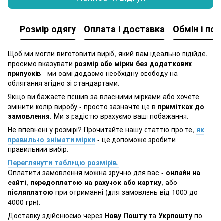
Розмір одягу
Оплата і доставка
Обмін і по
Щоб ми могли виготовити виріб, який вам ідеально підійде,
просимо вказувати
розмір або мірки без додаткових
припусків
- ми самі додаємо необхідну свободу на
облягання згідно зі стандартами.
Якщо ви бажаєте пошив за власними мірками або хочете
змінити колір виробу - просто зазначте це в
примітках до
замовлення
. Ми з радістю врахуємо ваші побажання.
Не впевнені у розмірі? Прочитайте нашу статтю про те,
як
правильно знімати мірки
- це допоможе зробити
правильний вибір.
Переглянути таблицю розмірів
.
Оплатити замовлення можна зручно для вас -
онлайн на
сайті
,
передоплатою на рахунок або картку
, або
післяплатою
при отриманні (для замовлень від 1000 до
4000 грн).
Доставку здійснюємо через
Нову Пошту
та
Укрпошту
по