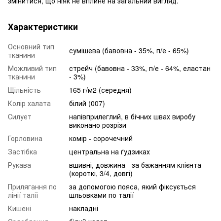
змінитися, що ніяк не вплине на загальний вигляд.
Характеристики
Основний тип
сумішева (бавовна - 35%, п/е - 65%)
тканини
Можливий тип
стрейч (бавовна - 33%, п/е - 64%, еластан
тканини
- 3%)
Щільність
165 г/м2 (середня)
Колір халата
білий (007)
Силует
напівприлеглий, в бічних швах виробу
виконано розрізи
Горловина
комір - сорочечний
Застібка
центральна на ґудзиках
Рукава
вшивні, довжина - за бажанням клієнта
(короткі, 3/4, довгі)
Прилягання по
за допомогою пояса, який фіксується
лінії талії
шльовками по талії
Кишені
накладні