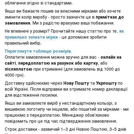
облягання згідно зі стандартами.
Якщо ви бажаєте пошив за власними мірками або хочете
змінити колір виробу - просто зазначте це в
примітках до
замовлення
. Ми з радістю врахуємо ваші побажання.
Не впевнені у розмірі? Прочитайте нашу статтю про те,
як
правильно знімати мірки
- це допоможе зробити
правильний вибір.
Переглянути таблицю розмірів
.
Оплатити замовлення можна зручно для вас -
онлайн на
сайті
,
передоплатою на рахунок або картку
, або
післяплатою
при отриманні (для замовлень від 1000 до
4000 грн).
Доставку здійснюємо через
Нову Пошту
та
Укрпошту
по
всій Україні. Після відправки ви отримаєте номер декларації
для відстеження посилки.
Якщо ви замовляєте виріб у нестандартному кольорі, з
вишивкою логотипу чи ініціалів, або пошитий за мірками - ми
працюємо з передоплатою. Менеджер обов’язково
повідомить про це під час підтвердження замовлення.
Строк доставки - зазвичай 1–3 дні Новою Поштою, 3–5 днів