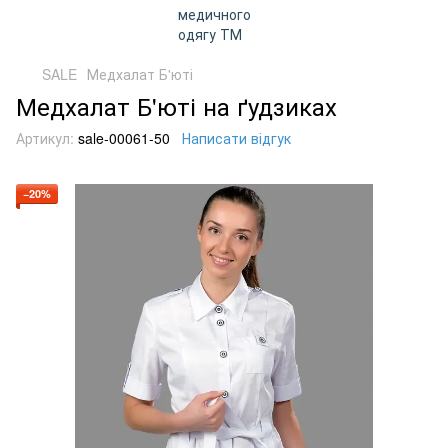
SALE
Медхалат Б'юті
Медхалат Б'юті на ґудзиках
Артикул:
sale-00061-50
Написати відгук
−20%