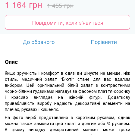
1 164 грн
1 455 грн
Повідомити, коли з'явиться
До обраного
Порівняти
Опис
Якщо зручність і комфорт в одязі ви цінуєте не менше, ніж
стиль, медичний халат "Б'юті" стане для вас вдалим
вибором. Цей оригінальний білий халат з контрастними
чорно-білими ґудзиками нагадує за фасоном плаття-сорочку
і красиво виглядає на жіночій фігурі. Додаткову
привабливість виробу надають декоративні елементи на
плечах, рукавах і кишенях.
На фото виріб представлено з коротким рукавом, однак
можна також замовити цей халат з довгим або ¾ рукавом.
В цьому випадку декоративний манжет може трохи