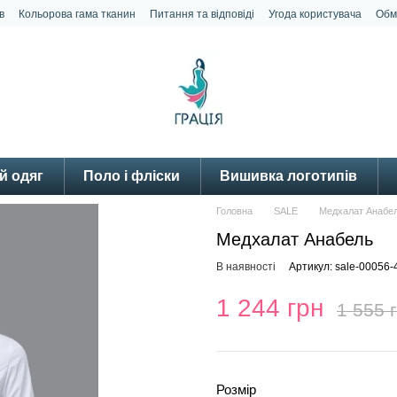
в
Кольорова гама тканин
Питання та відповіді
Угода користувача
Обм
й одяг
Поло і фліски
Вишивка логотипів
Головна
SALE
Медхалат Анабе
Медхалат Анабель
В наявності
Артикул: sale-00056-
1 244 грн
1 555 
Розмір