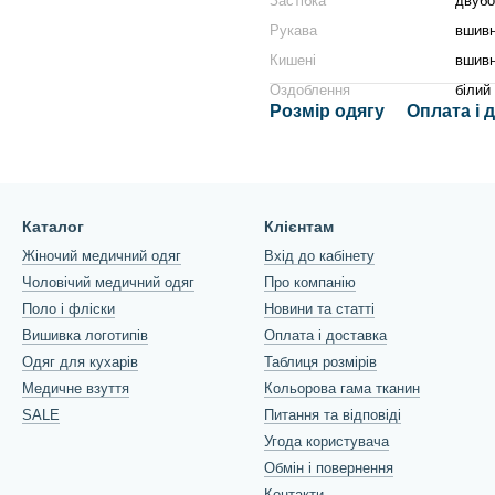
Застібка
двубо
Рукава
вшивн
Кишені
вшивн
Оздоблення
білий
Розмір одягу
Оплата і 
Каталог
Клієнтам
Жіночий медичний одяг
Вхід до кабінету
Чоловічий медичний одяг
Про компанію
Поло і фліски
Новини та статті
Вишивка логотипів
Оплата і доставка
Одяг для кухарів
Таблиця розмірів
Медичне взуття
Кольорова гама тканин
SALE
Питання та відповіді
Угода користувача
Обмін і повернення
Контакти