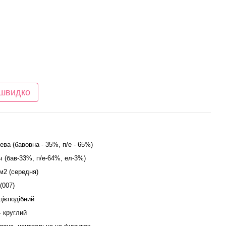
 швидко
ева (бавовна - 35%, п/е - 65%)
ч (бав-33%, п/е-64%, ел-3%)
/м2 (середня)
(007)
цієподібний
- круглий