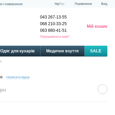
Порівняння
Укр
Рус
Вхід
ін і повернення
043 267-13-55
068 210-33-25
Мій кошик
063 880-41-51
Передзвонити вам?
Одяг для кухарів
Медичне взуття
SALE
ль
48
Написати відгук
грн