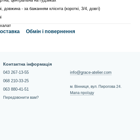
ртна, центральна на ґудзиках
і, довжина - за бажанням клієнта (короткі, 3/4, довгі)
і
 халат
доставка
Обмін і повернення
Контактна інформація
043 267-13-55
info@grace-atelier.com
068 210-33-25
м. Вінниця, вул. Пирогова 24.
063 880-41-51
Мапа проїзду
Передзвонити вам?