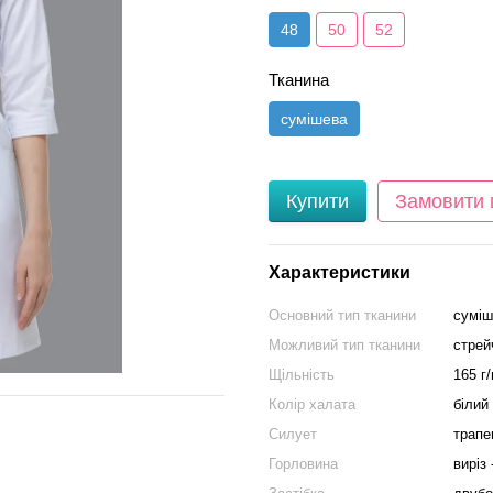
48
50
52
Тканина
сумішева
Купити
Замовити
Характеристики
Основний тип тканини
суміш
Можливий тип тканини
стрей
Щільність
165 г
Колір халата
білий 
Силует
трапе
Горловина
виріз 