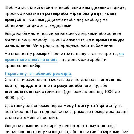
Щоб ми могли виготовити виріб, який вам ідеально підійде,
просимо вказувати
розмір або мірки без додаткових
припусків
- ми самі додаємо необхідну свободу на
облягання згідно зі стандартами.
Якщо ви бажаєте пошив за власними мірками або хочете
змінити колір виробу - просто зазначте це в
примітках до
замовлення
. Ми з радістю врахуємо ваші побажання.
Не впевнені у розмірі? Прочитайте нашу статтю про те,
як
правильно знімати мірки
- це допоможе зробити
правильний вибір.
Переглянути таблицю розмірів
.
Оплатити замовлення можна зручно для вас -
онлайн на
сайті
,
передоплатою на рахунок або картку
, або
післяплатою
при отриманні (для замовлень від 1000 до
4000 грн).
Доставку здійснюємо через
Нову Пошту
та
Укрпошту
по
всій Україні. Після відправки ви отримаєте номер декларації
для відстеження посилки.
Якщо ви замовляєте виріб у нестандартному кольорі, з
вишивкою логотипу чи ініціалів, або пошитий за мірками - ми