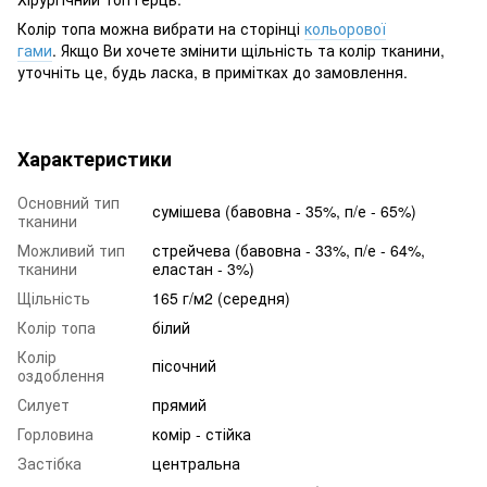
Колір топа можна вибрати на сторінці
кольорової
гами
. Якщо Ви хочете змінити щільність та колір тканини,
уточніть це, будь ласка, в примітках до замовлення.
Характеристики
Основний тип
сумішева (бавовна - 35%, п/е - 65%)
тканини
Можливий тип
стрейчева (бавовна - 33%, п/е - 64%,
тканини
еластан - 3%)
Щільність
165 г/м2 (середня)
Колір топа
білий
Колір
пісочний
оздоблення
Силует
прямий
Горловина
комір - стійка
Застібка
центральна