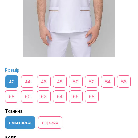
Розмір
42
44
46
48
50
52
54
56
58
60
62
64
66
68
Тканина
сумішева
стрейч
Колір