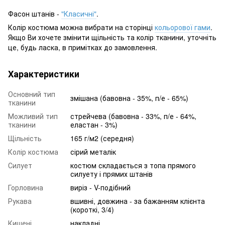
Фасон штанів -
"Класичні"
.
Колір костюма можна вибрати на сторінці
кольорової гами
.
Якщо Ви хочете змінити щільність та колір тканини, уточніть
це, будь ласка, в примітках до замовлення.
Характеристики
Основний тип
змішана (бавовна - 35%, п/е - 65%)
тканини
Можливий тип
стрейчева (бавовна - 33%, п/е - 64%,
тканини
еластан - 3%)
Щільність
165 г/м2 (середня)
Колір костюма
сірий металік
Силует
костюм складається з топа прямого
силуету і прямих штанів
Горловина
виріз - V-подібний
Рукава
вшивні, довжина - за бажанням клієнта
(короткі, 3/4)
Кишені
накладні