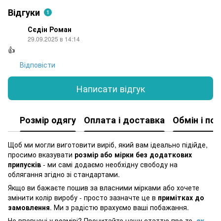
Відгуки
1
Сєдін Роман
29.09.2025 в 14:14
👍
Відповісти
Написати відгук
Розмір одягу
Оплата і доставка
Обмін і по
Щоб ми могли виготовити виріб, який вам ідеально підійде,
просимо вказувати
розмір або мірки без додаткових
припусків
- ми самі додаємо необхідну свободу на
облягання згідно зі стандартами.
Якщо ви бажаєте пошив за власними мірками або хочете
змінити колір виробу - просто зазначте це в
примітках до
замовлення
. Ми з радістю врахуємо ваші побажання.
Не впевнені у розмірі? Прочитайте нашу статтю про те,
як