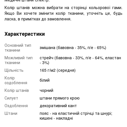
Колір штанів можна вибрати на сторінці кольорової гами.
Якщо Ви хочете змінити колір тканини, уточніть це, будь
ласка, в примітках до замовлення.
Характеристики
Основний тип
змішана (бавовна - 35%, п/е - 65%)
тканини
Можливий тип
стрейч (бавовна - 33%, п/е - 64%, еластан
тканини
- 3%)
Щільність
165 г/м2 (середня)
Колір
білий
оздоблення
Колір штанів
чорний
Силует
штани прямого крою
Оздоблення
декоративний кант
Штани
пояс - на еластичній стрічці та шнурі;
кишені - накладні