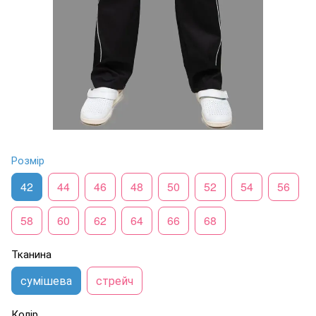
Розмір
42
44
46
48
50
52
54
56
58
60
62
64
66
68
Тканина
сумішева
стрейч
Колір