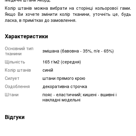
Колір штанів можна вибрати на сторінці кольорової гами.
Якщо Ви хочете змінити колір тканини, уточніть це, будь
ласка, в примітках до замовлення.
Характеристики
Основний тип
змішана (бавовна - 35%, п/е - 65%)
тканини
Щільність
165 г/м2 (середня)
Колір штанів
синій
Силует
штани прямого крою
Оздоблення
декоративна строчка
Штани
пояс - еластичний; кишені - вшивні і
накладні модельні
Відгуки