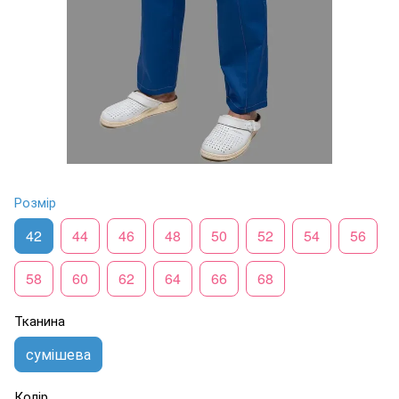
Розмір
42
44
46
48
50
52
54
56
58
60
62
64
66
68
Тканина
сумішева
Колір