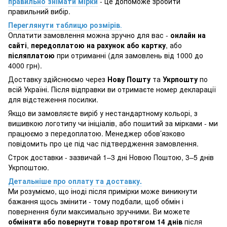
правильно знімати мірки
- це допоможе зробити
правильний вибір.
Переглянути таблицю розмірів
.
Оплатити замовлення можна зручно для вас -
онлайн на
сайті
,
передоплатою на рахунок або картку
, або
післяплатою
при отриманні (для замовлень від 1000 до
4000 грн).
Доставку здійснюємо через
Нову Пошту
та
Укрпошту
по
всій Україні. Після відправки ви отримаєте номер декларації
для відстеження посилки.
Якщо ви замовляєте виріб у нестандартному кольорі, з
вишивкою логотипу чи ініціалів, або пошитий за мірками - ми
працюємо з передоплатою. Менеджер обов’язково
повідомить про це під час підтвердження замовлення.
Строк доставки - зазвичай 1–3 дні Новою Поштою, 3–5 днів
Укрпоштою.
Детальніше про оплату та доставку.
Ми розуміємо, що іноді після примірки може виникнути
бажання щось змінити - тому подбали, щоб обмін і
повернення були максимально зручними. Ви можете
обміняти або повернути товар протягом 14 днів
після