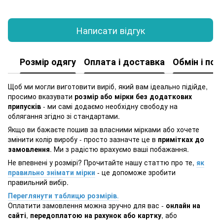
Написати відгук
Розмір одягу
Оплата і доставка
Обмін і по
Щоб ми могли виготовити виріб, який вам ідеально підійде,
просимо вказувати
розмір або мірки без додаткових
припусків
- ми самі додаємо необхідну свободу на
облягання згідно зі стандартами.
Якщо ви бажаєте пошив за власними мірками або хочете
змінити колір виробу - просто зазначте це в
примітках до
замовлення
. Ми з радістю врахуємо ваші побажання.
Не впевнені у розмірі? Прочитайте нашу статтю про те,
як
правильно знімати мірки
- це допоможе зробити
правильний вибір.
Переглянути таблицю розмірів
.
Оплатити замовлення можна зручно для вас -
онлайн на
сайті
,
передоплатою на рахунок або картку
, або