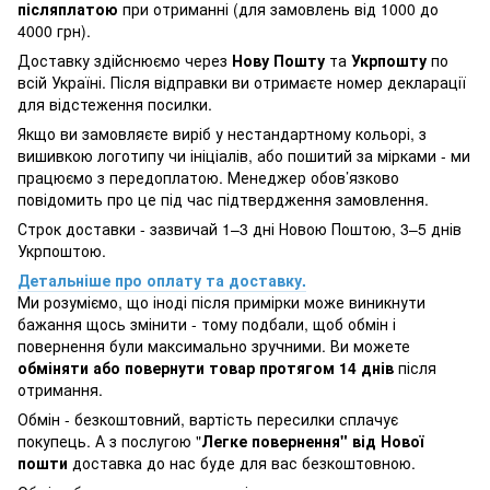
післяплатою
при отриманні (для замовлень від 1000 до
4000 грн).
Доставку здійснюємо через
Нову Пошту
та
Укрпошту
по
всій Україні. Після відправки ви отримаєте номер декларації
для відстеження посилки.
Якщо ви замовляєте виріб у нестандартному кольорі, з
вишивкою логотипу чи ініціалів, або пошитий за мірками - ми
працюємо з передоплатою. Менеджер обов’язково
повідомить про це під час підтвердження замовлення.
Строк доставки - зазвичай 1–3 дні Новою Поштою, 3–5 днів
Укрпоштою.
Детальніше про оплату та доставку.
Ми розуміємо, що іноді після примірки може виникнути
бажання щось змінити - тому подбали, щоб обмін і
повернення були максимально зручними. Ви можете
обміняти або повернути товар протягом 14 днів
після
отримання.
Обмін - безкоштовний, вартість пересилки сплачує
покупець. А з послугою "
Легке повернення" від Нової
пошти
доставка до нас буде для вас безкоштовною.