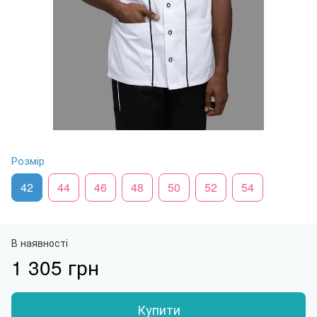
Розмір
42
44
46
48
50
52
54
В наявності
1 305 грн
Купити