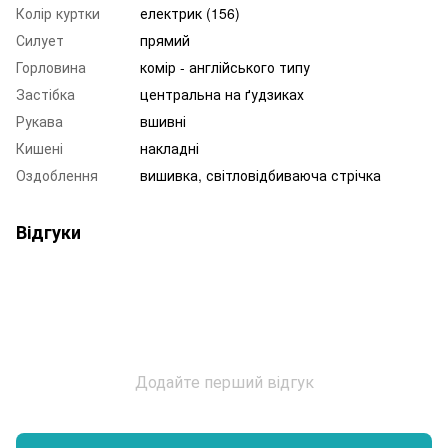
Колір куртки
електрик (156)
Силует
прямий
Горловина
комір - англійського типу
Застібка
центральна на ґудзиках
Рукава
вшивні
Кишені
накладні
Оздоблення
вишивка, світловідбиваюча стрічка
Відгуки
Додайте перший відгук