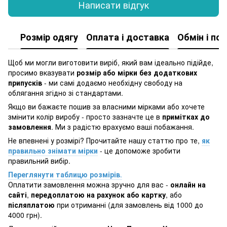
Написати відгук
Розмір одягу
Оплата і доставка
Обмін і по
Щоб ми могли виготовити виріб, який вам ідеально підійде,
просимо вказувати
розмір або мірки без додаткових
припусків
- ми самі додаємо необхідну свободу на
облягання згідно зі стандартами.
Якщо ви бажаєте пошив за власними мірками або хочете
змінити колір виробу - просто зазначте це в
примітках до
замовлення
. Ми з радістю врахуємо ваші побажання.
Не впевнені у розмірі? Прочитайте нашу статтю про те,
як
правильно знімати мірки
- це допоможе зробити
правильний вибір.
Переглянути таблицю розмірів
.
Оплатити замовлення можна зручно для вас -
онлайн на
сайті
,
передоплатою на рахунок або картку
, або
післяплатою
при отриманні (для замовлень від 1000 до
4000 грн).