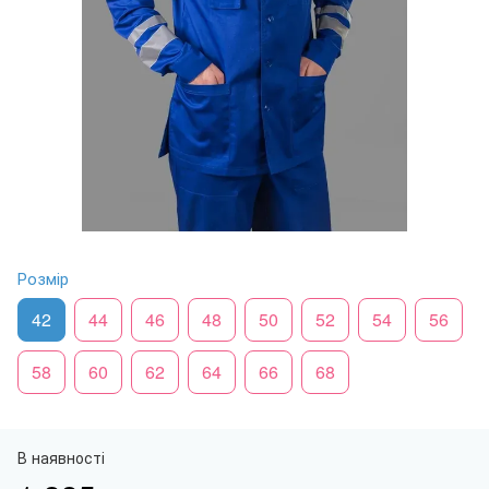
Розмір
42
44
46
48
50
52
54
56
58
60
62
64
66
68
В наявності