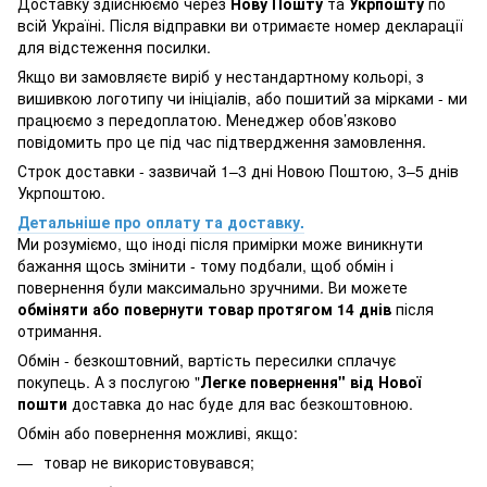
Доставку здійснюємо через
Нову Пошту
та
Укрпошту
по
всій Україні. Після відправки ви отримаєте номер декларації
для відстеження посилки.
Якщо ви замовляєте виріб у нестандартному кольорі, з
вишивкою логотипу чи ініціалів, або пошитий за мірками - ми
працюємо з передоплатою. Менеджер обов’язково
повідомить про це під час підтвердження замовлення.
Строк доставки - зазвичай 1–3 дні Новою Поштою, 3–5 днів
Укрпоштою.
Детальніше про оплату та доставку.
Ми розуміємо, що іноді після примірки може виникнути
бажання щось змінити - тому подбали, щоб обмін і
повернення були максимально зручними. Ви можете
обміняти або повернути товар протягом 14 днів
після
отримання.
Обмін - безкоштовний, вартість пересилки сплачує
покупець. А з послугою "
Легке повернення" від Нової
пошти
доставка до нас буде для вас безкоштовною.
Обмін або повернення можливі, якщо:
товар не використовувався;