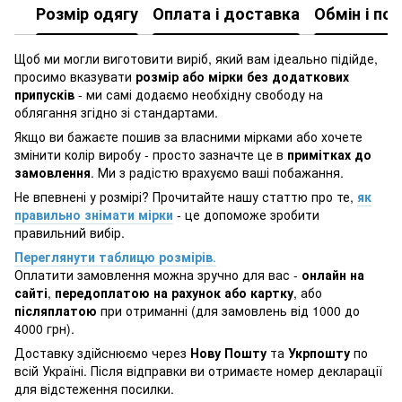
Розмір одягу
Оплата і доставка
Обмін і по
Щоб ми могли виготовити виріб, який вам ідеально підійде,
просимо вказувати
розмір або мірки без додаткових
припусків
- ми самі додаємо необхідну свободу на
облягання згідно зі стандартами.
Якщо ви бажаєте пошив за власними мірками або хочете
змінити колір виробу - просто зазначте це в
примітках до
замовлення
. Ми з радістю врахуємо ваші побажання.
Не впевнені у розмірі? Прочитайте нашу статтю про те,
як
правильно знімати мірки
- це допоможе зробити
правильний вибір.
Переглянути таблицю розмірів
.
Оплатити замовлення можна зручно для вас -
онлайн на
сайті
,
передоплатою на рахунок або картку
, або
післяплатою
при отриманні (для замовлень від 1000 до
4000 грн).
Доставку здійснюємо через
Нову Пошту
та
Укрпошту
по
всій Україні. Після відправки ви отримаєте номер декларації
для відстеження посилки.