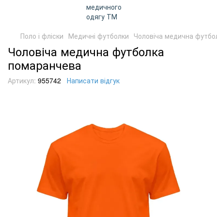
Поло і фліски
Медичні футболки
Чоловіча медична футбо
Чоловіча медична футболка
помаранчева
Артикул:
955742
Написати відгук