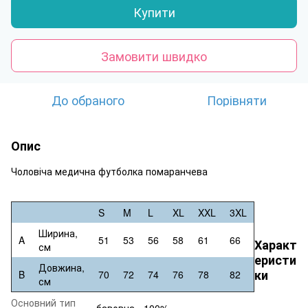
Купити
Замовити швидко
До обраного
Порівняти
Опис
Чоловіча медична футболка помаранчева
S
M
L
XL
XXL
3XL
Ширина,
A
51
53
56
58
61
66
Характ
см
еристи
Довжина,
ки
B
70
72
74
76
78
82
см
Основний тип