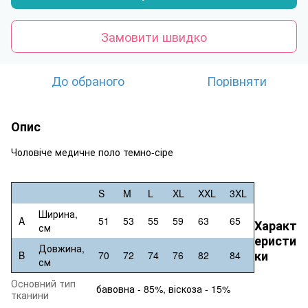
Замовити швидко
До обраного
Порівняти
Опис
Чоловіче медичне поло темно-сіре
S
M
L
XL
XXL
3XL
Ширина,
A
51
53
55
59
63
65
Характ
см
еристи
Довжина,
ки
B
70
72
74
76
82
84
см
Основний тип
бавовна - 85%, віскоза - 15%
тканини