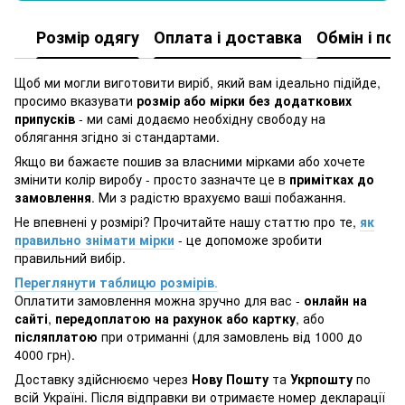
Розмір одягу
Оплата і доставка
Обмін і по
Щоб ми могли виготовити виріб, який вам ідеально підійде,
просимо вказувати
розмір або мірки без додаткових
припусків
- ми самі додаємо необхідну свободу на
облягання згідно зі стандартами.
Якщо ви бажаєте пошив за власними мірками або хочете
змінити колір виробу - просто зазначте це в
примітках до
замовлення
. Ми з радістю врахуємо ваші побажання.
Не впевнені у розмірі? Прочитайте нашу статтю про те,
як
правильно знімати мірки
- це допоможе зробити
правильний вибір.
Переглянути таблицю розмірів
.
Оплатити замовлення можна зручно для вас -
онлайн на
сайті
,
передоплатою на рахунок або картку
, або
післяплатою
при отриманні (для замовлень від 1000 до
4000 грн).
Доставку здійснюємо через
Нову Пошту
та
Укрпошту
по
всій Україні. Після відправки ви отримаєте номер декларації