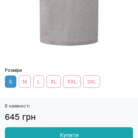
Розміри
S
M
L
XL
XXL
3XL
В наявності
645 грн
Купити