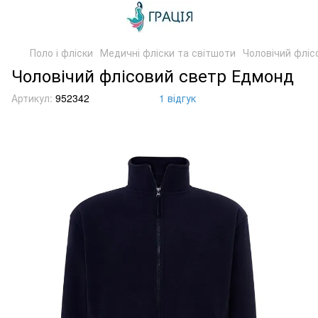
Поло і фліски
Медичні фліски та світшоти
Чоловічий фліс
Чоловічий флісовий светр Едмонд
Артикул:
952342
1 відгук