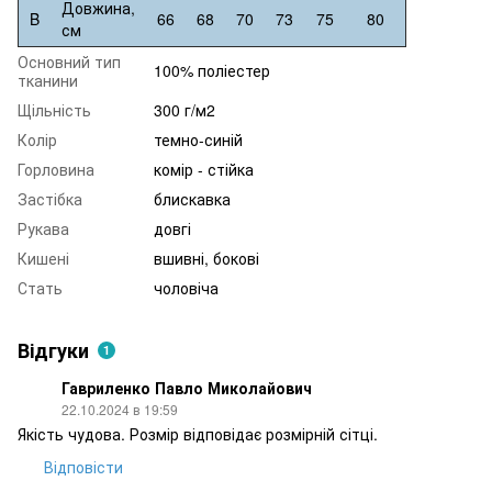
Довжина,
B
66
68
70
73
75
80
см
Основний тип
100% поліестер
тканини
Щільність
300 г/м2
Колір
темно-синій
Горловина
комір - стійка
Застібка
блискавка
Рукава
довгі
Кишені
вшивні, бокові
Стать
чоловіча
Відгуки
1
Гавриленко Павло Миколайович
22.10.2024 в 19:59
Якість чудова. Розмір відповідає розмірній сітці.
Відповісти