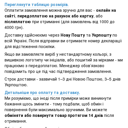
Переглянути таблицю розмірів
.
Оплатити замовлення можна зручно для вас -
онлайн на
сайті
,
передоплатою на рахунок або картку
, або
післяплатою
при отриманні (для замовлень від 1000 до
4000 грн).
Доставку здійснюємо через
Нову Пошту
та
Укрпошту
по
всій Україні. Після відправки ви отримаєте номер декларації
для відстеження посилки.
Якщо ви замовляєте виріб у нестандартному кольорі, з
вишивкою логотипу чи ініціалів, або пошитий за мірками - ми
працюємо з передоплатою. Менеджер обов’язково
повідомить про це під час підтвердження замовлення.
Строк доставки - зазвичай 1–3 дні Новою Поштою, 3–5 днів
Укрпоштою.
Детальніше про оплату та доставку.
Ми розуміємо, що іноді після примірки може виникнути
бажання щось змінити - тому подбали, щоб обмін і
повернення були максимально зручними. Ви можете
обміняти або повернути товар протягом 14 днів
після
отримання.