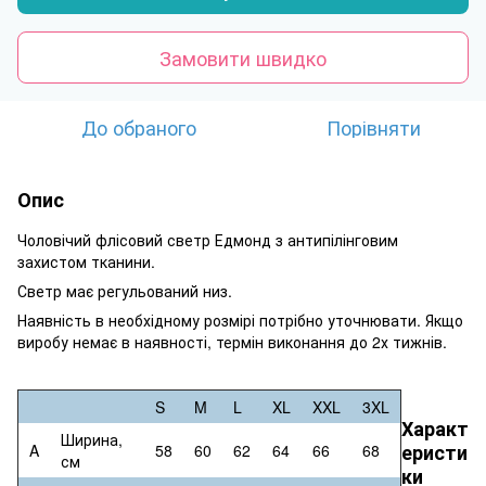
Замовити швидко
До обраного
Порівняти
Опис
Чоловічий флісовий светр Едмонд з антипілінговим
захистом тканини.
Светр має регульований низ.
Наявність в необхідному розмірі потрібно уточнювати. Якщо
виробу немає в наявності, термін виконання до 2х тижнів.
S
M
L
XL
XXL
3XL
Характ
Ширина,
еристи
A
58
60
62
64
66
68
см
ки