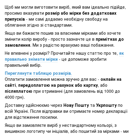
Щоб ми могли виготовити виріб, який вам ідеально підійде,
просимо вказувати
розмір або мірки без додаткових
припусків
- ми самі додаємо необхідну свободу на
облягання згідно зі стандартами.
Якщо ви бажаєте пошив за власними мірками або хочете
змінити колір виробу - просто зазначте це в
примітках до
замовлення
. Ми з радістю врахуємо ваші побажання.
Не впевнені у розмірі? Прочитайте нашу статтю про те,
як
правильно знімати мірки
- це допоможе зробити
правильний вибір.
Переглянути таблицю розмірів
.
Оплатити замовлення можна зручно для вас -
онлайн на
сайті
,
передоплатою на рахунок або картку
, або
післяплатою
при отриманні (для замовлень від 1000 до
4000 грн).
Доставку здійснюємо через
Нову Пошту
та
Укрпошту
по
всій Україні. Після відправки ви отримаєте номер декларації
для відстеження посилки.
Якщо ви замовляєте виріб у нестандартному кольорі, з
вишивкою логотипу чи ініціалів, або пошитий за мірками - ми