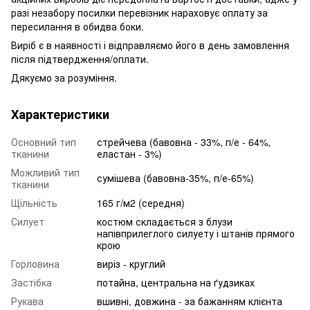
разі незабору посилки перевізник нараховує оплату за
пересилання в обидва боки.
Виріб є в наявності і відправляємо його в день замовлення
після підтвердження/оплати.
Дякуємо за розуміння.
Характеристики
Основний тип
стрейчева (бавовна - 33%, п/е - 64%,
тканини
еластан - 3%)
Можливий тип
сумішева (бавовна-35%, п/е-65%)
тканини
Щільність
165 г/м2 (середня)
Силует
костюм складається з блузи
напівприлеглого силуету і штанів прямого
крою
Горловина
виріз - круглий
Застібка
потайна, центральна на ґудзиках
Рукава
вшивні, довжина - за бажанням клієнта