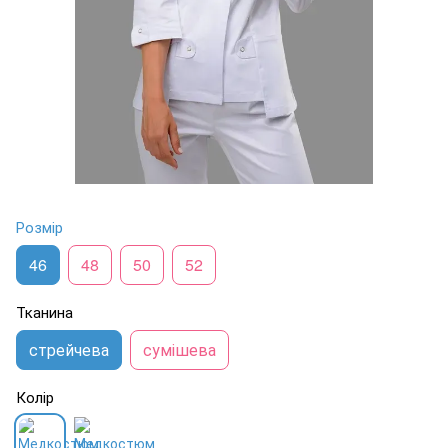
Розмір
46
48
50
52
Тканина
стрейчева
сумішева
Колір