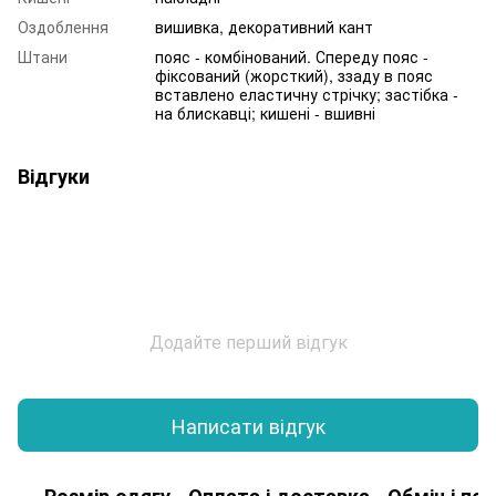
Оздоблення
вишивка, декоративний кант
Штани
пояс - комбінований. Спереду пояс -
фіксований (жорсткий), ззаду в пояс
вставлено еластичну стрічку; застібка -
на блискавці; кишені - вшивні
Відгуки
Додайте перший відгук
Написати відгук
Розмір одягу
Оплата і доставка
Обмін і по