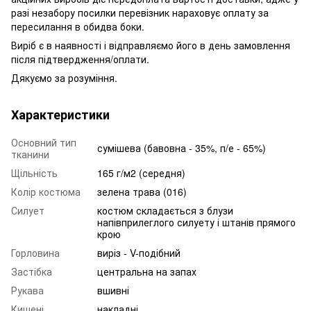
разі незабору посилки перевізник нараховує оплату за
пересилання в обидва боки.
Виріб є в наявності і відправляємо його в день замовлення
після підтвердження/оплати.
Дякуємо за розуміння.
Характеристики
Основний тип
сумішева (бавовна - 35%, п/е - 65%)
тканини
Щільність
165 г/м2 (середня)
Колір костюма
зелена трава (016)
Силует
костюм складається з блузи
напівприлеглого силуету і штанів прямого
крою
Горловина
виріз - V-подібний
Застібка
центральна на запах
Рукава
вшивні
Кишені
накладні