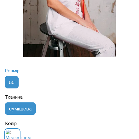
Розмір
50
Тканина
сумішева
Колір