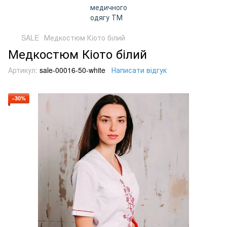
SALE
Медкостюм Кіото білий
Медкостюм Кіото білий
Артикул:
sale-00016-50-white
Написати відгук
−30%