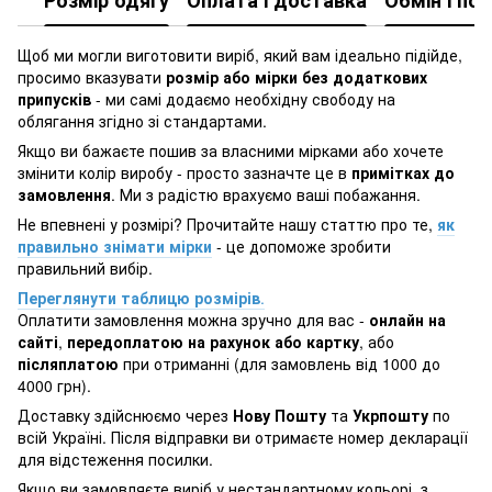
Щоб ми могли виготовити виріб, який вам ідеально підійде,
просимо вказувати
розмір або мірки без додаткових
припусків
- ми самі додаємо необхідну свободу на
облягання згідно зі стандартами.
Якщо ви бажаєте пошив за власними мірками або хочете
змінити колір виробу - просто зазначте це в
примітках до
замовлення
. Ми з радістю врахуємо ваші побажання.
Не впевнені у розмірі? Прочитайте нашу статтю про те,
як
правильно знімати мірки
- це допоможе зробити
правильний вибір.
Переглянути таблицю розмірів
.
Оплатити замовлення можна зручно для вас -
онлайн на
сайті
,
передоплатою на рахунок або картку
, або
післяплатою
при отриманні (для замовлень від 1000 до
4000 грн).
Доставку здійснюємо через
Нову Пошту
та
Укрпошту
по
всій Україні. Після відправки ви отримаєте номер декларації
для відстеження посилки.
Якщо ви замовляєте виріб у нестандартному кольорі, з