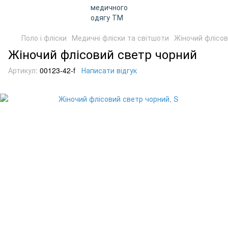
Поло і фліски
Медичні фліски та світшоти
Жіночий флісов
Жіночий флісовий светр чорний
Артикул:
00123-42-f
Написати відгук