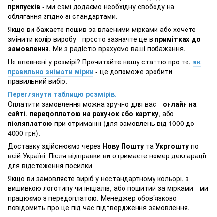
припусків
- ми самі додаємо необхідну свободу на
облягання згідно зі стандартами.
Якщо ви бажаєте пошив за власними мірками або хочете
змінити колір виробу - просто зазначте це в
примітках до
замовлення
. Ми з радістю врахуємо ваші побажання.
Не впевнені у розмірі? Прочитайте нашу статтю про те,
як
правильно знімати мірки
- це допоможе зробити
правильний вибір.
Переглянути таблицю розмірів
.
Оплатити замовлення можна зручно для вас -
онлайн на
сайті
,
передоплатою на рахунок або картку
, або
післяплатою
при отриманні (для замовлень від 1000 до
4000 грн).
Доставку здійснюємо через
Нову Пошту
та
Укрпошту
по
всій Україні. Після відправки ви отримаєте номер декларації
для відстеження посилки.
Якщо ви замовляєте виріб у нестандартному кольорі, з
вишивкою логотипу чи ініціалів, або пошитий за мірками - ми
працюємо з передоплатою. Менеджер обов’язково
повідомить про це під час підтвердження замовлення.