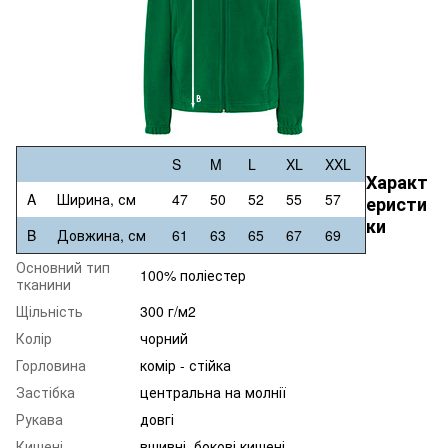
S
M
L
XL
XXL
Характ
A
Ширина, см
47
50
52
55
57
еристи
ки
B
Довжина, см
61
63
65
67
69
Основний тип
100% поліестер
тканини
Щільність
300 г/м2
Колір
чорний
Горловина
комір - стійка
Застібка
центральна на молнії
Рукава
довгі
Кишені
вшивні, бокові кишені