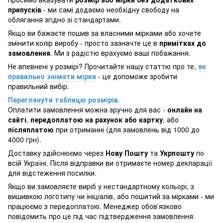
припусків
- ми самі додаємо необхідну свободу на
облягання згідно зі стандартами.
Якщо ви бажаєте пошив за власними мірками або хочете
змінити колір виробу - просто зазначте це в
примітках до
замовлення
. Ми з радістю врахуємо ваші побажання.
Не впевнені у розмірі? Прочитайте нашу статтю про те,
як
правильно знімати мірки
- це допоможе зробити
правильний вибір.
Переглянути таблицю розмірів
.
Оплатити замовлення можна зручно для вас -
онлайн на
сайті
,
передоплатою на рахунок або картку
, або
післяплатою
при отриманні (для замовлень від 1000 до
4000 грн).
Доставку здійснюємо через
Нову Пошту
та
Укрпошту
по
всій Україні. Після відправки ви отримаєте номер декларації
для відстеження посилки.
Якщо ви замовляєте виріб у нестандартному кольорі, з
вишивкою логотипу чи ініціалів, або пошитий за мірками - ми
працюємо з передоплатою. Менеджер обов’язково
повідомить про це під час підтвердження замовлення.