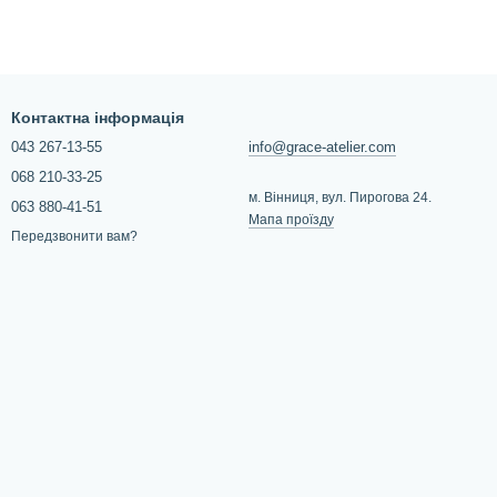
Контактна інформація
043 267-13-55
info@grace-atelier.com
068 210-33-25
м. Вінниця, вул. Пирогова 24.
063 880-41-51
Мапа проїзду
Передзвонити вам?