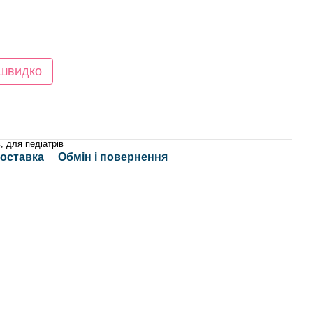
 швидко
, для педіатрів
доставка
Обмін і повернення