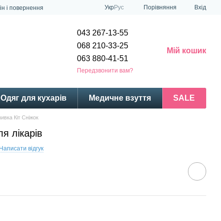
Порівняння
Укр
Рус
Вхід
ін і повернення
043 267-13-55
068 210-33-25
Мій кошик
063 880-41-51
Передзвонити вам?
Одяг для кухарів
Медичне взуття
SALE
ивка Кіт Сніжок
я лікарів
Написати відгук