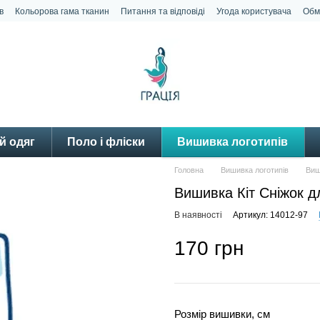
в
Кольорова гама тканин
Питання та відповіді
Угода користувача
Обм
й одяг
Поло і фліски
Вишивка логотипів
Головна
Вишивка логотипів
Виш
Вишивка Кіт Сніжок дл
В наявності
Артикул: 14012-97
170 грн
Розмір вишивки, см