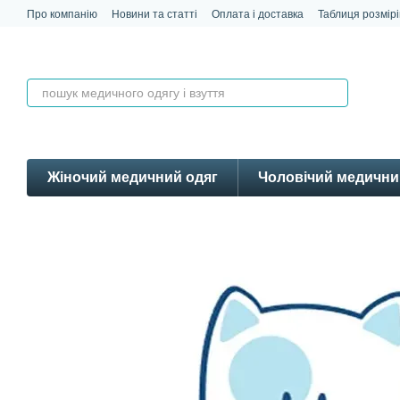
Перейти до основного контенту
Про компанію
Новини та статті
Оплата і доставка
Таблиця розмірі
Контакти
Відгуки
Жіночий медичний одяг
Чоловічий медични