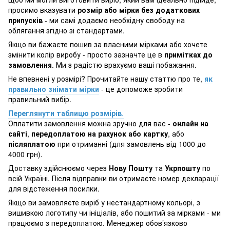
просимо вказувати
розмір або мірки без додаткових
припусків
- ми самі додаємо необхідну свободу на
облягання згідно зі стандартами.
Якщо ви бажаєте пошив за власними мірками або хочете
змінити колір виробу - просто зазначте це в
примітках до
замовлення
. Ми з радістю врахуємо ваші побажання.
Не впевнені у розмірі? Прочитайте нашу статтю про те,
як
правильно знімати мірки
- це допоможе зробити
правильний вибір.
Переглянути таблицю розмірів
.
Оплатити замовлення можна зручно для вас -
онлайн на
сайті
,
передоплатою на рахунок або картку
, або
післяплатою
при отриманні (для замовлень від 1000 до
4000 грн).
Доставку здійснюємо через
Нову Пошту
та
Укрпошту
по
всій Україні. Після відправки ви отримаєте номер декларації
для відстеження посилки.
Якщо ви замовляєте виріб у нестандартному кольорі, з
вишивкою логотипу чи ініціалів, або пошитий за мірками - ми
працюємо з передоплатою. Менеджер обов’язково