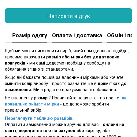
Написати відгук
Розмір одягу
Оплата і доставка
Обмін і по
Щоб ми могли виготовити виріб, який вам ідеально підійде,
просимо вказувати
розмір або мірки без додаткових
припусків
- ми самі додаємо необхідну свободу на
облягання згідно зі стандартами.
Якщо ви бажаєте пошив за власними мірками або хочете
змінити колір виробу - просто зазначте це в
примітках до
замовлення
. Ми з радістю врахуємо ваші побажання.
Не впевнені у розмірі? Прочитайте нашу статтю про те,
як
правильно знімати мірки
- це допоможе зробити
правильний вибір.
Переглянути таблицю розмірів
.
Оплатити замовлення можна зручно для вас -
онлайн на
сайті
,
передоплатою на рахунок або картку
, або
післяплатою
при отриманні (для замовлень від 1000 до