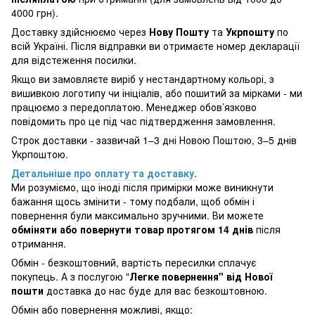
4000 грн).
Доставку здійснюємо через
Нову Пошту
та
Укрпошту
по
всій Україні. Після відправки ви отримаєте номер декларації
для відстеження посилки.
Якщо ви замовляєте виріб у нестандартному кольорі, з
вишивкою логотипу чи ініціалів, або пошитий за мірками - ми
працюємо з передоплатою. Менеджер обов’язково
повідомить про це під час підтвердження замовлення.
Строк доставки - зазвичай 1–3 дні Новою Поштою, 3–5 днів
Укрпоштою.
Детальніше про оплату та доставку.
Ми розуміємо, що іноді після примірки може виникнути
бажання щось змінити - тому подбали, щоб обмін і
повернення були максимально зручними. Ви можете
обміняти або повернути товар протягом 14 днів
після
отримання.
Обмін - безкоштовний, вартість пересилки сплачує
покупець. А з послугою "
Легке повернення" від Нової
пошти
доставка до нас буде для вас безкоштовною.
Обмін або повернення можливі, якщо: