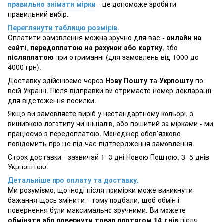
правильно знімати мірки
- це допоможе зробити
правильний вибір.
Переглянути таблицю розмірів
.
Оплатити замовлення можна зручно для вас -
онлайн на
сайті
,
передоплатою на рахунок або картку
, або
післяплатою
при отриманні (для замовлень від 1000 до
4000 грн).
Доставку здійснюємо через
Нову Пошту
та
Укрпошту
по
всій Україні. Після відправки ви отримаєте номер декларації
для відстеження посилки.
Якщо ви замовляєте виріб у нестандартному кольорі, з
вишивкою логотипу чи ініціалів, або пошитий за мірками - ми
працюємо з передоплатою. Менеджер обов’язково
повідомить про це під час підтвердження замовлення.
Строк доставки - зазвичай 1–3 дні Новою Поштою, 3–5 днів
Укрпоштою.
Детальніше про оплату та доставку.
Ми розуміємо, що іноді після примірки може виникнути
бажання щось змінити - тому подбали, щоб обмін і
повернення були максимально зручними. Ви можете
обміняти або повернути товар протягом 14 днів
після