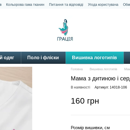
в
Кольорова гама тканин
Питання та відповіді
Угода користувача
Обм
й одяг
Поло і фліски
Вишивка логотипів
Головна
Вишивка логотипів
Мам
Мама з дитиною і се
В наявності
Артикул: 14018-106
160 грн
Розмір вишивки, см