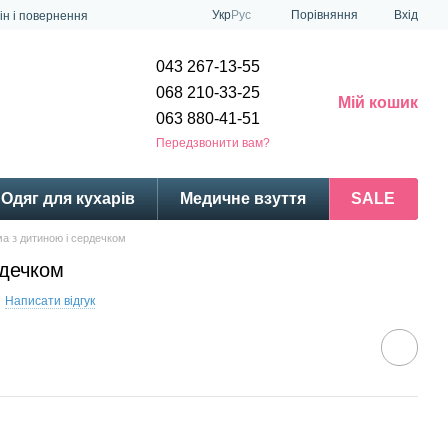
Порівняння
Укр
Рус
Вхід
ін і повернення
043 267-13-55
068 210-33-25
Мій кошик
063 880-41-51
Передзвонити вам?
Одяг для кухарів
Медичне взуття
SALE
а з дитиною і сердечком
рдечком
Написати відгук