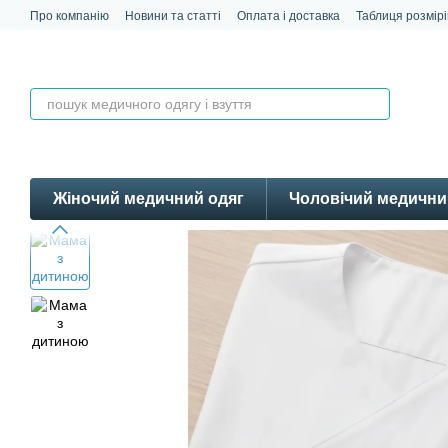
Перейти до основного контенту
Про компанію
Новини та статті
Оплата і доставка
Таблиця розмірі
Контакти
Відгуки
Жіночий медичний одяг
Чоловічий медични