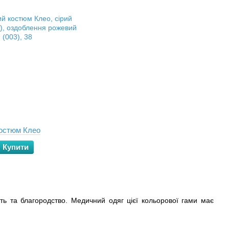
остюм Клео
Купити
сть та благородство. Медичний одяг цієї кольорової гами має