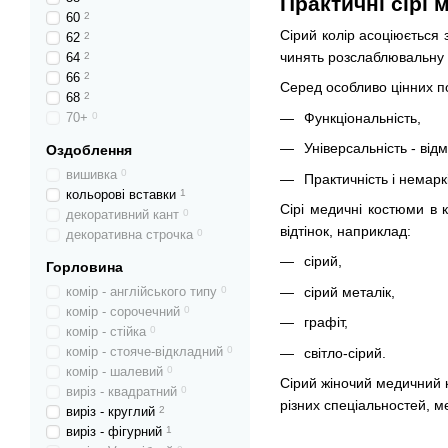
Практичні сірі 
60
2
Сірий колір асоціюється 
62
2
чинять розслаблювальну 
64
2
66
2
Серед особливо цінних по
68
2
Функціональність,
70+
0
Універсальність - від
Оздоблення
вишивка
0
Практичність і немаркі
кольорові вставки
1
Сірі медичні костюми в к
декоративний кант
0
відтінок, наприклад:
декоративна строчка
0
сірий,
Горловина
сірий металік,
комір - англійського типу
0
комір - сорочечний
0
графіт,
комір - стійка
0
комір - стояче-відкладний
0
світло-сірий.
комір - шалевий
0
Сірий жіночий медичний к
виріз - квадратний
0
різних спеціальностей, 
виріз - круглий
2
виріз - фігурний
1