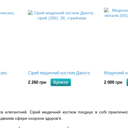
санс
Сірий медичний костюм Дакота
Медичний к
2 260 грн
Купити
2 000 грн
 та елегантний. Сірий медичний костюм поєднує в собі практичні
цівників сфери охорони здоров'я.