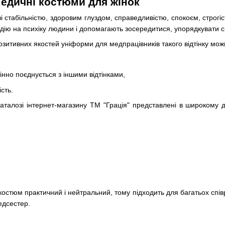
медичні костюми для жінок
зі стабільністю, здоровим глуздом, справедливістю, спокоєм, строг
дію на психіку людини і допомагають зосередитися, упорядкувати с
зитивних якостей уніформи для медпрацівників такого відтінку можн
мінно поєднується з іншими відтінками,
сть.
аталозі інтернет-магазину ТМ "Грація" представлені в широкому ді
остюм практичний і нейтральний, тому підходить для багатьох співроб
медсестер.