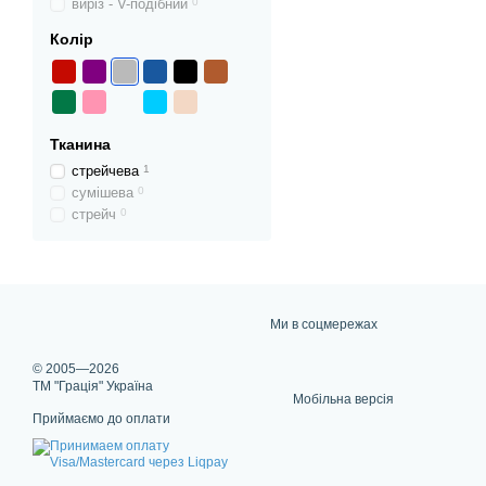
виріз - V-подібний
0
Колір
Тканина
стрейчева
1
сумішева
0
стрейч
0
Ми в соцмережах
© 2005—2026
ТМ "Грація" Україна
Мобільна версія
Приймаємо до оплати