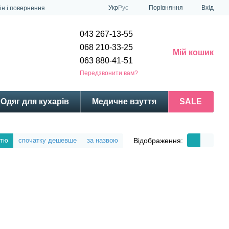
Порівняння
Укр
Рус
Вхід
ін і повернення
043 267-13-55
068 210-33-25
Мій кошик
063 880-41-51
Передзвонити вам?
Одяг для кухарів
Медичне взуття
SALE
Відображення:
стю
спочатку дешевше
за назвою