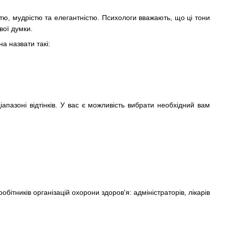
істю, мудрістю та елегантністю. Психологи вважають, що ці тони
вої думки.
а назвати такі:
апазоні відтінків. У вас є можливість вибрати необхідний вам
ітників організацій охорони здоров'я: адміністраторів, лікарів