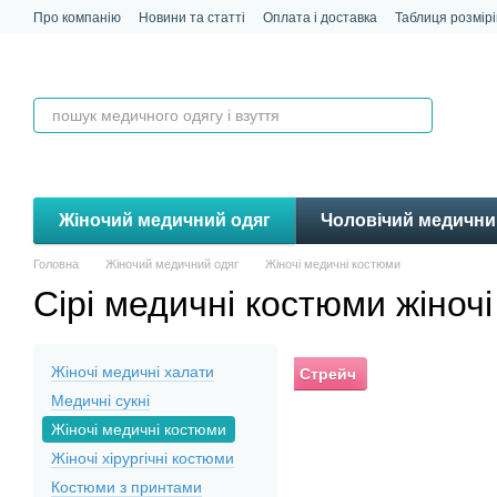
Перейти до основного контенту
Про компанію
Новини та статті
Оплата і доставка
Таблиця розмірі
Контакти
Відгуки
Жіночий медичний одяг
Чоловічий медични
Головна
Жіночий медичний одяг
Жіночі медичні костюми
Сірі медичні костюми жіночі
Жіночі медичні халати
Стрейч
Медичні сукні
Жіночі медичні костюми
Жіночі хірургічні костюми
Костюми з принтами