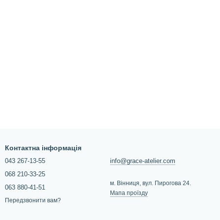
Контактна інформація
043 267-13-55
info@grace-atelier.com
068 210-33-25
м. Вінниця, вул. Пирогова 24.
063 880-41-51
Мапа проїзду
Передзвонити вам?