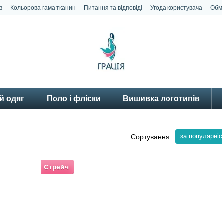
в
Кольорова гама тканин
Питання та відповіді
Угода користувача
Обм
й одяг
Поло і фліски
Вишивка логотипів
за популярні
Сортування:
Стрейч