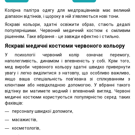
Колірна палітра одягу для медпрацівників має великий
діапазон відтінків, і щороку в ній з'являються нові тони.
Яскраві кольори, здатні освіжити образ, стають дедалі
популярнішими. Червоний медичний костюм є сміливим
рішенням. Таке вбрання - це завжди ефектно і стильно.
Яскраві медичні костюми червоного кольору
У психології червоний колір означає перемогу,
наполегливість, динамізм і впевненість у собі. Крім того,
мед вироби червоного кольору здатні швидко привернути
увагу і легко виділитися з натовпу, що особливо важливо,
якщо ваша спеціальність пов'язана зі спілкуванням з
клієнтами або невідкладною допомогою. У вбранні такого
відтінку ви матимете модний і впевнений вигляд. Червоні
медичні костюми користуються популярністю серед таких
фахівців:
персоналу швидкої допомоги,
масажистів,
косметологів,