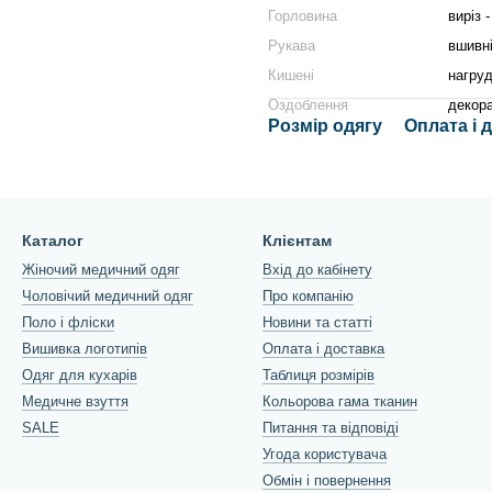
Горловина
виріз 
Рукава
вшивні
Кишені
нагруд
Оздоблення
декора
Розмір одягу
Оплата і 
Каталог
Клієнтам
Жіночий медичний одяг
Вхід до кабінету
Чоловічий медичний одяг
Про компанію
Поло і фліски
Новини та статті
Вишивка логотипів
Оплата і доставка
Одяг для кухарів
Таблиця розмірів
Медичне взуття
Кольорова гама тканин
SALE
Питання та відповіді
Угода користувача
Обмін і повернення