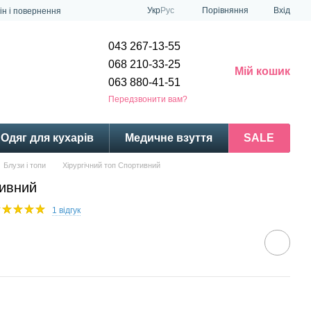
Порівняння
Укр
Рус
Вхід
ін і повернення
043 267-13-55
068 210-33-25
Мій кошик
063 880-41-51
Передзвонити вам?
Одяг для кухарів
Медичне взуття
SALE
Блузи і топи
Хірургічний топ Спортивний
тивний
1 відгук