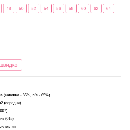
48
50
52
54
56
58
60
62
64
 швидко
а (бавовна - 35%, п/е - 65%)
м2 (середня)
(007)
ик (015)
прилеглий