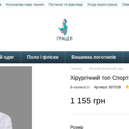
в
Кольорова гама тканин
Питання та відповіді
Угода користувача
Обм
й одяг
Поло і фліски
Вишивка логотипів
Головна
Жіночий медичний одяг
Хірургічний топ Спор
В наявності
Артикул: 807038
1 155 грн
Розмір