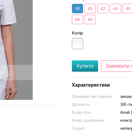
38
40
42
44
46
66
68
Колір
Купити
Замовити
Характеристики
Основний тип тканини
змішан
Щільність
165 г/
Колір топа
білий 
Колір оздоблення
електр
Силует
напів