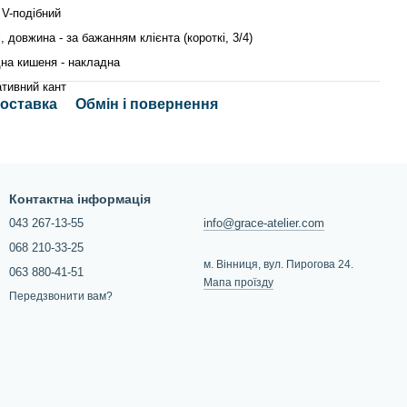
- V-подібний
, довжина - за бажанням клієнта (короткі, 3/4)
на кишеня - накладна
тивний кант
доставка
Обмін і повернення
Контактна інформація
043 267-13-55
info@grace-atelier.com
068 210-33-25
м. Вінниця, вул. Пирогова 24.
063 880-41-51
Мапа проїзду
Передзвонити вам?