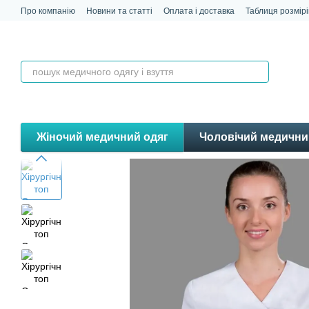
Перейти до основного контенту
Про компанію
Новини та статті
Оплата і доставка
Таблиця розмірі
Контакти
Відгуки
Жіночий медичний одяг
Чоловічий медични