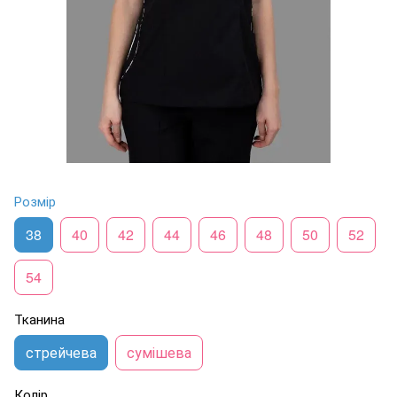
Розмір
38
40
42
44
46
48
50
52
54
Тканина
стрейчева
сумішева
Колір