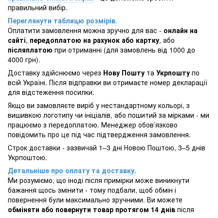
правильний вибір.
Переглянути таблицю розмірів
.
Оплатити замовлення можна зручно для вас -
онлайн на
сайті
,
передоплатою на рахунок або картку
, або
післяплатою
при отриманні (для замовлень від 1000 до
4000 грн).
Доставку здійснюємо через
Нову Пошту
та
Укрпошту
по
всій Україні. Після відправки ви отримаєте номер декларації
для відстеження посилки.
Якщо ви замовляєте виріб у нестандартному кольорі, з
вишивкою логотипу чи ініціалів, або пошитий за мірками - ми
працюємо з передоплатою. Менеджер обов’язково
повідомить про це під час підтвердження замовлення.
Строк доставки - зазвичай 1–3 дні Новою Поштою, 3–5 днів
Укрпоштою.
Детальніше про оплату та доставку.
Ми розуміємо, що іноді після примірки може виникнути
бажання щось змінити - тому подбали, щоб обмін і
повернення були максимально зручними. Ви можете
обміняти або повернути товар протягом 14 днів
після