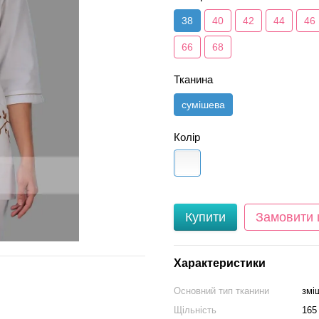
38
40
42
44
46
66
68
Тканина
сумішева
Колір
Купити
Замовити
Характеристики
Основний тип тканини
змі
Щільність
165