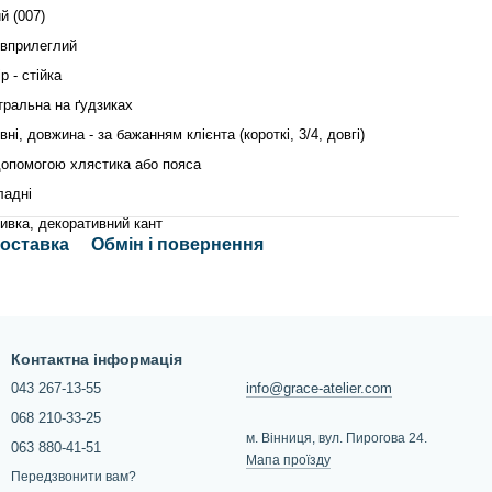
й (007)
івприлеглий
р - стійка
тральна на ґудзиках
вні, довжина - за бажанням клієнта (короткі, 3/4, довгі)
допомогою хлястика або пояса
ладні
ивка, декоративний кант
доставка
Обмін і повернення
Контактна інформація
043 267-13-55
info@grace-atelier.com
068 210-33-25
м. Вінниця, вул. Пирогова 24.
063 880-41-51
Мапа проїзду
Передзвонити вам?