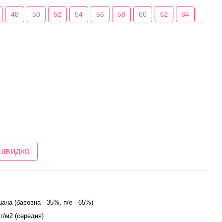
48
50
52
54
56
58
60
62
64
 швидко
шана (бавовна - 35%, п/е - 65%)
 г/м2 (середня)