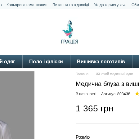
в
Кольорова гама тканин
Питання та відповіді
Угода користувача
Обм
й одяг
Поло і фліски
Вишивка логотипів
Головна
Жіночий медичний одяг
Медична блуза з виш
В наявності
Артикул: 803438
1 365 грн
Розмір