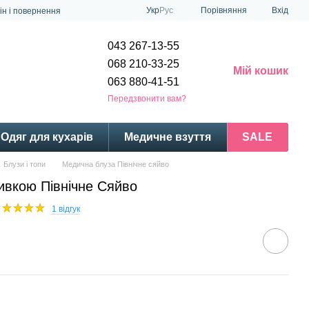
Порівняння
Укр
Рус
Вхід
ін і повернення
043 267-13-55
068 210-33-25
Мій кошик
063 880-41-51
Передзвонити вам?
Одяг для кухарів
Медичне взуття
SALE
Блузи і топи
Медична блуза Північне сяйво
ивкою Північне Сяйво
1 відгук