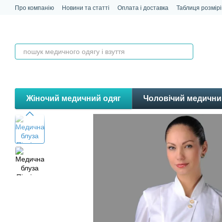
Перейти до основного контенту
Про компанію
Новини та статті
Оплата і доставка
Таблиця розмірі
Контакти
Відгуки
Жіночий медичний одяг
Чоловічий медични