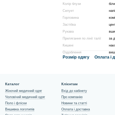
Колір блузи
біли
Силует
нап
Горловина
комі
Застібка
цен
Рукава
вши
Прилягання по лінії талії
за 
Кишені
нак
Оздоблення
виш
Розмір одягу
Оплата і 
Каталог
Клієнтам
Жіночий медичний одяг
Вхід до кабінету
Чоловічий медичний одяг
Про компанію
Поло і фліски
Новини та статті
Вишивка логотипів
Оплата і доставка