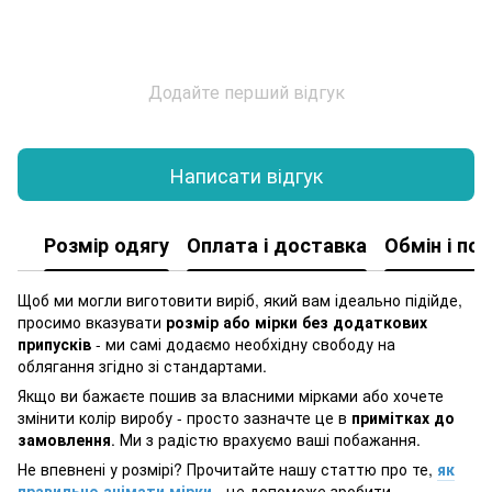
Додайте перший відгук
Написати відгук
Розмір одягу
Оплата і доставка
Обмін і по
Щоб ми могли виготовити виріб, який вам ідеально підійде,
просимо вказувати
розмір або мірки без додаткових
припусків
- ми самі додаємо необхідну свободу на
облягання згідно зі стандартами.
Якщо ви бажаєте пошив за власними мірками або хочете
змінити колір виробу - просто зазначте це в
примітках до
замовлення
. Ми з радістю врахуємо ваші побажання.
Не впевнені у розмірі? Прочитайте нашу статтю про те,
як
правильно знімати мірки
- це допоможе зробити