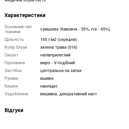
Характеристики
Основний тип
сумішева (бавовна - 35%, п/е - 65%)
тканини
Щільність
165 г/м2 (середня)
Колір блузи
зелена трава (016)
Силует
напівприлеглий
Горловина
виріз - V-подібний
Застібка
центральна на запах
Рукава
вшивні
Кишені
накладні
Оздоблення
вишивка, декоративний кант
Відгуки