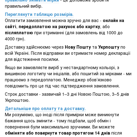
правильний вибір.
Переглянути таблицю розмірів
.
Оплатити замовлення можна зручно для вас -
онлайн на
сайті
,
передоплатою на рахунок або картку
, або
післяплатою
при отриманні (для замовлень від 1000 до
4000 грн).
Доставку здійснюємо через
Нову Пошту
та
Укрпошту
по
всій Україні. Після відправки ви отримаєте номер декларації
для відстеження посилки.
Якщо ви замовляєте виріб у нестандартному кольорі, з
вишивкою логотипу чи ініціалів, або пошитий за мірками - ми
працюємо з передоплатою. Менеджер обов’язково
повідомить про це під час підтвердження замовлення.
Строк доставки - зазвичай 1–3 дні Новою Поштою, 3–5 днів
Укрпоштою.
Детальніше про оплату та доставку.
Ми розуміємо, що іноді після примірки може виникнути
бажання щось змінити - тому подбали, щоб обмін і
повернення були максимально зручними. Ви можете
обміняти або повернути товар протягом 14 днів
після