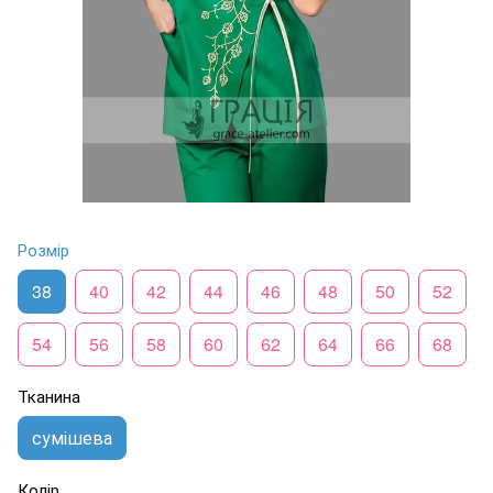
Розмір
38
40
42
44
46
48
50
52
54
56
58
60
62
64
66
68
Тканина
сумішева
Колір