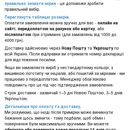
правильно знімати мірки
- це допоможе зробити
правильний вибір.
Переглянути таблицю розмірів
.
Оплатити замовлення можна зручно для вас -
онлайн на
сайті
,
передоплатою на рахунок або картку
, або
післяплатою
при отриманні (для замовлень від 1000 до
4000 грн).
Доставку здійснюємо через
Нову Пошту
та
Укрпошту
по
всій Україні. Після відправки ви отримаєте номер декларації
для відстеження посилки.
Якщо ви замовляєте виріб у нестандартному кольорі, з
вишивкою логотипу чи ініціалів, або пошитий за мірками - ми
працюємо з передоплатою. Менеджер обов’язково
повідомить про це під час підтвердження замовлення.
Строк доставки - зазвичай 1–3 дні Новою Поштою, 3–5 днів
Укрпоштою.
Детальніше про оплату та доставку.
Ми розуміємо, що іноді після примірки може виникнути
бажання щось змінити - тому подбали, щоб обмін і
повернення були максимально зручними. Ви можете
обміняти або повернути товар протягом 14 днів
після