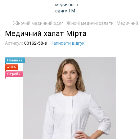
Жіночий медичний одяг
Жіночі медичні халати
Медичний 
Медичний халат Мірта
Артикул:
00162-58-s
Написати відгук
Новинка
−10%
Стрейч