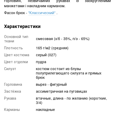
горловині, незвичайних рукавах із заокругленими
манжетами і накладним карманом.
Фасон брюк -
"Классический"
.
Характеристики
Основной тип
смесовая (х/б - 35%, п/э - 65%)
ткани
Плотность
165 г/м2 (средняя)
Цвет костюма
серый (027)
Цвет отделки
пудра
Силуэт
костюм состоит из блузы
полуприлегающего силуэта и прямых
брюк
Горловина
вырез - фигурный
Застёжка
ассиметричная на пуговицах
Рукава
втачные, длина - по желанию (короткие,
3/4)
Карманы
накладные