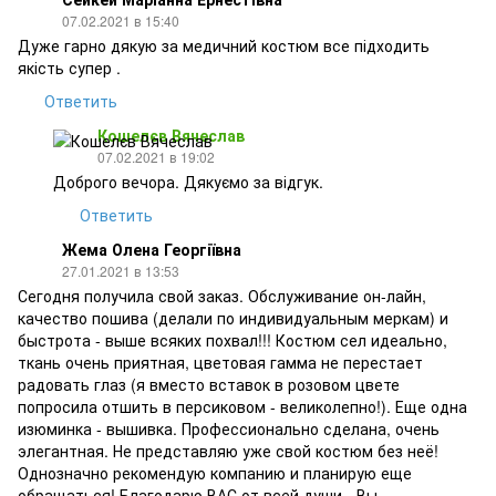
07.02.2021 в 15:40
Дуже гарно дякую за медичний костюм все підходить
якість супер .
Ответить
Кошелєв Вячеслав
07.02.2021 в 19:02
Доброго вечора. Дякуємо за відгук.
Ответить
Жема Олена Георгіївна
27.01.2021 в 13:53
Сегодня получила свой заказ. Обслуживание он-лайн,
качество пошива (делали по индивидуальным меркам) и
быстрота - выше всяких похвал!!! Костюм сел идеально,
ткань очень приятная, цветовая гамма не перестает
радовать глаз (я вместо вставок в розовом цвете
попросила отшить в персиковом - великолепно!). Еще одна
изюминка - вышивка. Профессионально сделана, очень
элегантная. Не представляю уже свой костюм без неё!
Однозначно рекомендую компанию и планирую еще
обращаться! Благодарю ВАС от всей души - Вы