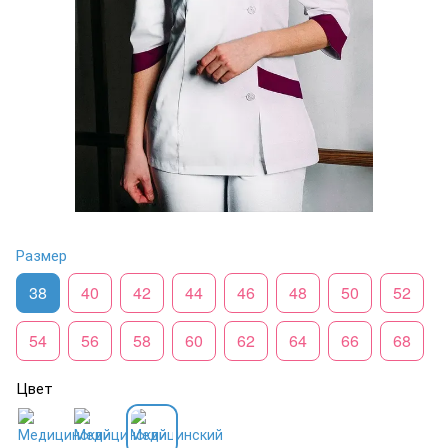
Размер
38
40
42
44
46
48
50
52
54
56
58
60
62
64
66
68
Цвет