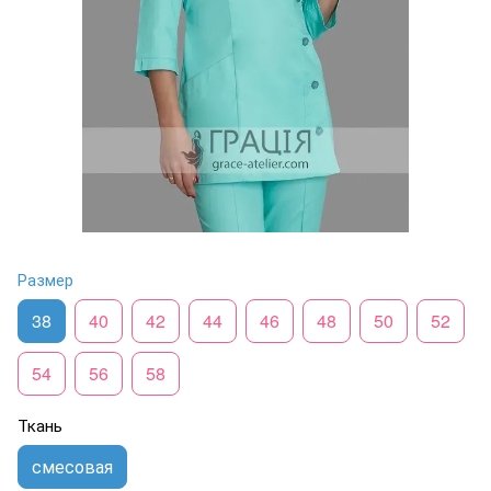
Размер
38
40
42
44
46
48
50
52
54
56
58
Ткань
смесовая