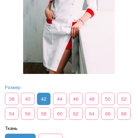
Размер
38
40
42
44
46
48
50
52
54
56
58
60
62
64
66
68
Ткань