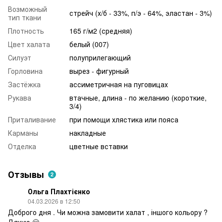
Возможный
стрейч (х/б - 33%, п/э - 64%, эластан - 3%)
тип ткани
Плотность
165 г/м2 (средняя)
Цвет халата
белый (007)
Силуэт
полуприлегающий
Горловина
вырез - фигурный
Застёжка
ассиметричная на пуговицах
Рукава
втачные, длина - по желанию (короткие,
3/4)
Приталивание
при помощи хлястика или пояса
Карманы
накладные
Отделка
цветные вставки
Отзывы
2
Ольга Плахтієнко
04.03.2026 в 12:50
Доброго дня . Чи можна замовити халат , іншого кольору ?