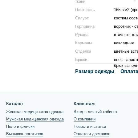
ткани
Плотность
165 г/м2 (ср
Силуэт
костюм сост
Горловина
воротник - с
Рукава
втачные, дли
Карманы
накладные
Отделка
цветные вст
Брюки
пояс - эласт
брюк выпол
Размер одежды
Оплата
Каталог
Клиентам
Женская медицинская одежда
Вход в личный кабинет
Мужская медицинская одежда
О компании
Поло и флиски
Новости и статьи
Вышивка логотипов
Оплата и доставка