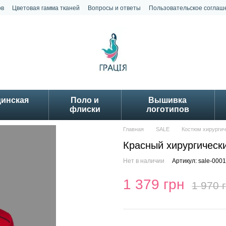
ов
Цветовая гамма тканей
Вопросы и ответы
Пользовательское соглаш
цинская
Поло и
Вышивка
флиски
логотипов
Главная
SALE
Костюм хирурги
Красный хирургическ
Нет в наличии
Артикул: sale-0001
1 379 грн
1 970 