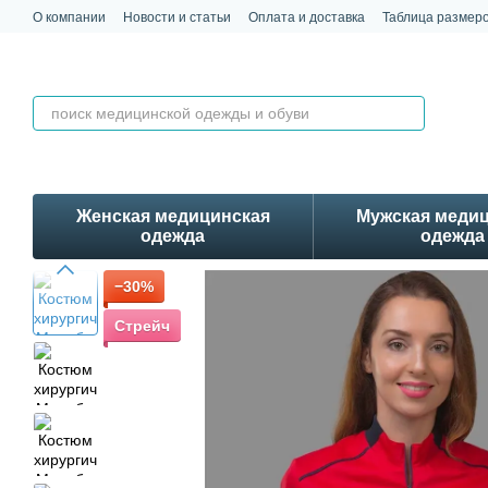
Перейти к основному контенту
О компании
Новости и статьи
Оплата и доставка
Таблица размер
Обмен и возврат
Контакты
Отзывы
Женская медицинская
Мужская меди
одежда
одежда
−30%
Стрейч