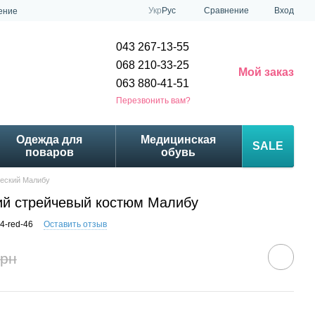
Сравнение
Укр
Рус
Вход
ение
043 267-13-55
068 210-33-25
Мой заказ
063 880-41-51
Перезвонить вам?
Одежда для
Медицинская
SALE
поваров
обувь
ческий Малибу
ий стрейчевый костюм Малибу
4-red-46
Оставить отзыв
грн