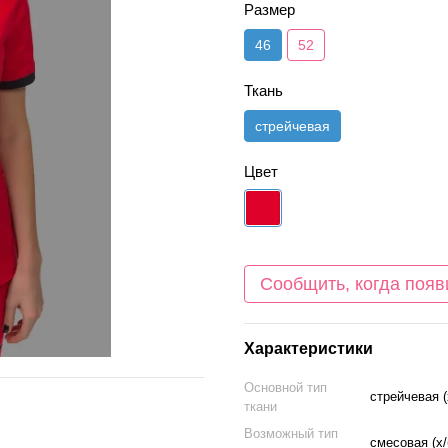
Размер
46
52
Ткань
стрейчевая
Цвет
Сообщить, когда появ
Характеристики
Основной тип
стрейчевая (
ткани
Возможный тип
смесовая (х/