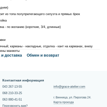
едняя)
оит из топа полуприлегающего силуэта и прямых брюк
тойка
на - по желанию (короткие, 3/4, длинные)
авки
ичный; карманы - накладные, отделка - кант на карманах, внизу
нены манжеты
 и доставка
Обмен и возврат
Контактная информация
043 267-13-55
info@grace-atelier.com
068 210-33-25
г. Винница, ул. Пирогова 24.
063 880-41-51
Карта проезда
Перезвонить вам?