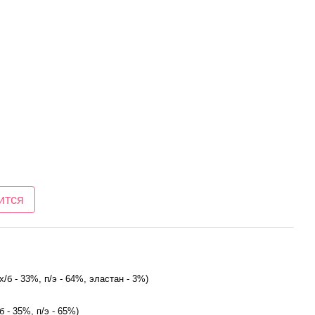
ится
х/б - 33%, п/э - 64%, эластан - 3%)
б - 35%, п/э - 65%)